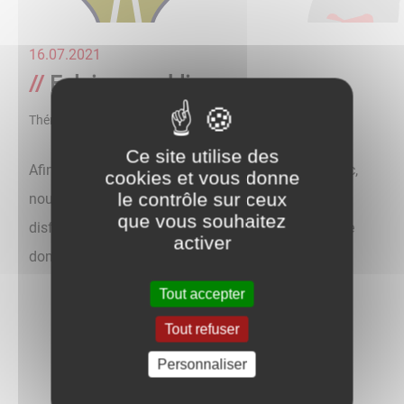
16.07.2021
Eclairage public
Thématique
Ce site utilise des
Afin de faciliter la maintenance de l'éclairage public,
cookies et vous donne
le contrôle sur ceux
nous vous invitons à signaler à la Mairie tout
que vous souhaitez
disfonctionnement des lampes à proximité de votre
activer
domicile.
Tout accepter
Tout refuser
Personnaliser
Retour aux actualités